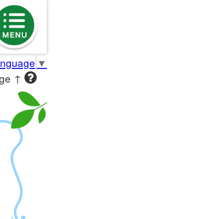
anguage
▼
age ↑