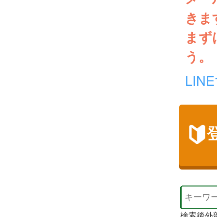
きま
まず
う。
LI
検索後外部