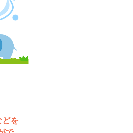
などを
がで