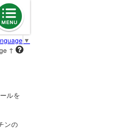
anguage
▼
age ↑
ールを
チンの