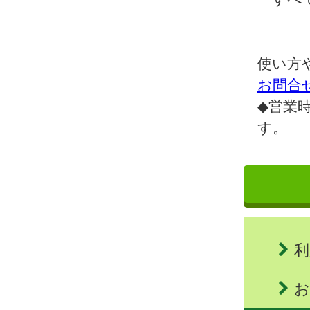
使い方
お問合
◆営業時
す。
利
お