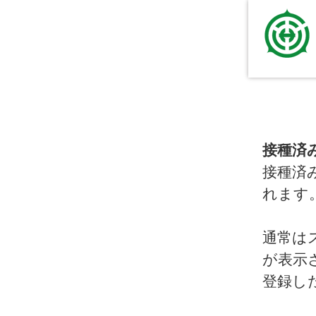
接種済
接種済
れます
通常は
が表示
登録し