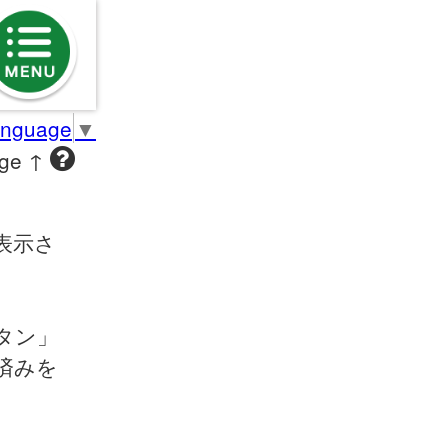
anguage
▼
age ↑
表示さ
タン」
済みを