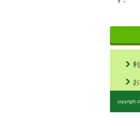
利
お
copyright ©