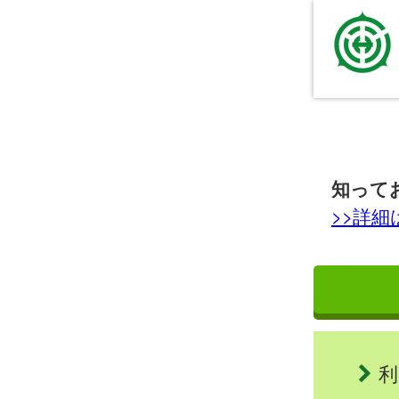
知って
>>詳
利