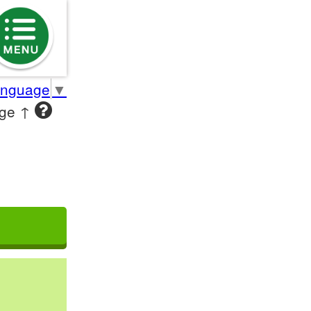
anguage
▼
age ↑