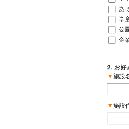
あ
学
公
企
2. 
▼
施設
▼
施設住