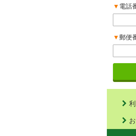
▼
電話
▼
郵便
利
お