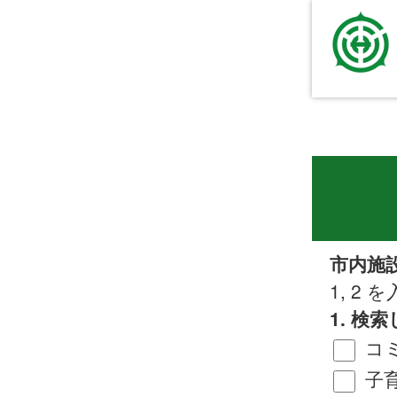
市内施
1, 2
1. 
コ
子