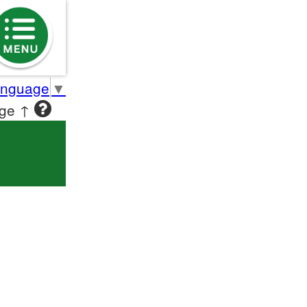
anguage
▼
age ↑