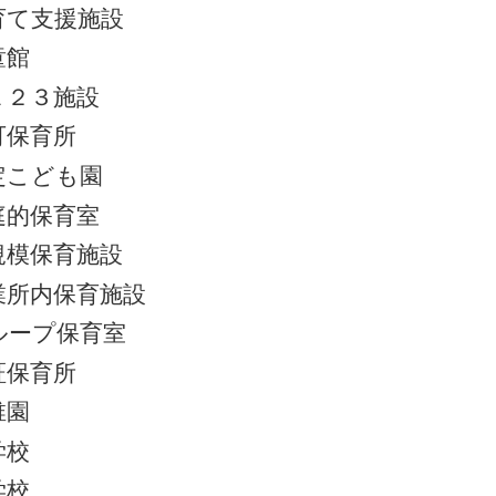
育て支援施設
童館
１２３施設
可保育所
定こども園
庭的保育室
規模保育施設
業所内保育施設
ループ保育室
証保育所
稚園
学校
学校