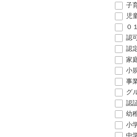
子
児
０
認
認
家
小
事
グ
認
幼
小
中