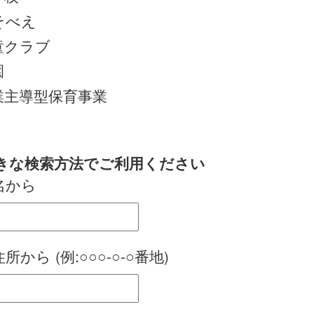
そべえ
童クラブ
園
業主導型保育事業
お好きな検索方法でご利用ください
名から
所から (例:○○○-○-○番地)