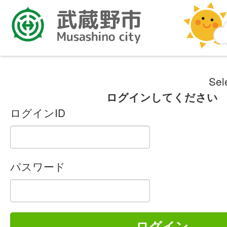
Sel
ログインしてください
ログインID
パスワード