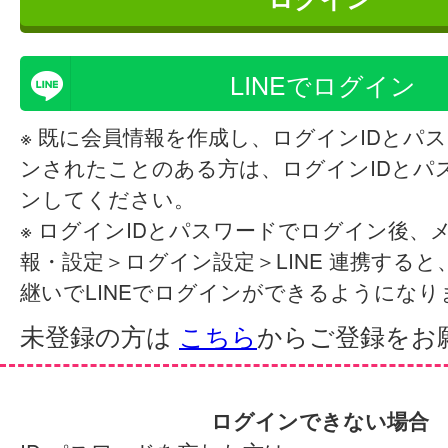
※ 既に会員情報を作成し、ログインIDとパ
ンされたことのある方は、ログインIDとパ
ンしてください。
※ ログインIDとパスワードでログイン後、
報・設定＞ログイン設定＞LINE 連携する
継いでLINEでログインができるようになり
未登録の方は
こちら
からご登録をお
ログインできない場合