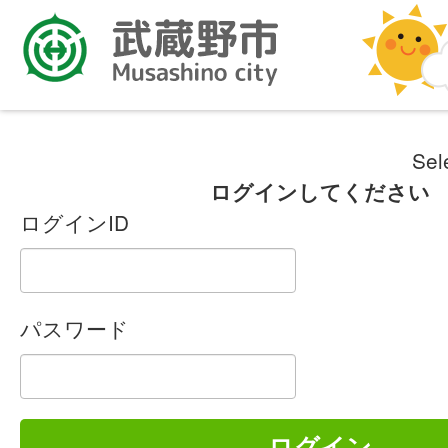
Sel
ログインしてください
ログインID
パスワード