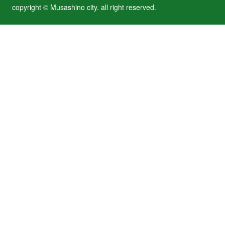
copyright © Musashino city. all right reserved.