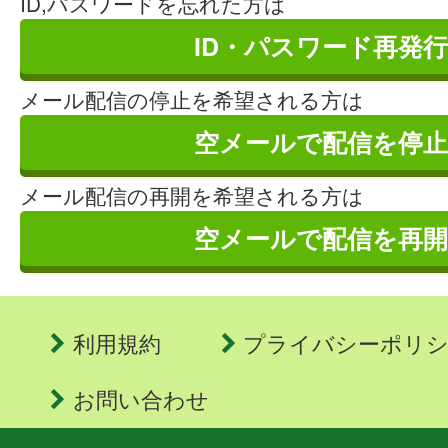
ID,パスワードを忘れた方は
ID・パスワード再発行
メール配信の停止を希望される方は
空メールで配信を停止
メール配信の再開を希望される方は
空メールで配信を再開
利用規約
プライバシーポリ
お問い合わせ