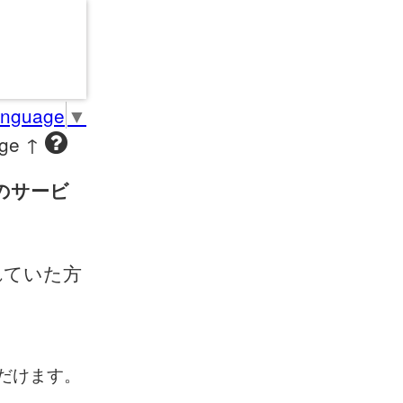
anguage
▼
age ↑
のサービ
れていた方
だけます。