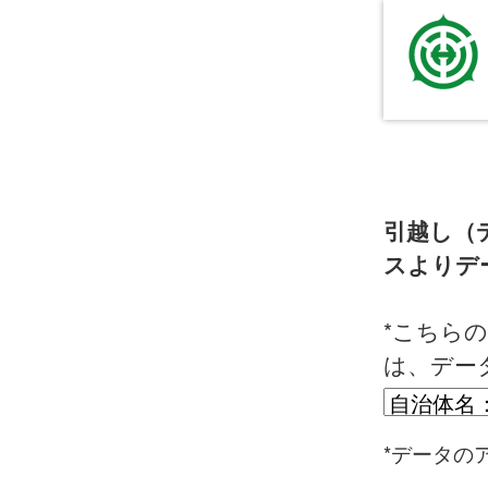
引越し（
スよりデ
*こちら
は、デー
*データの