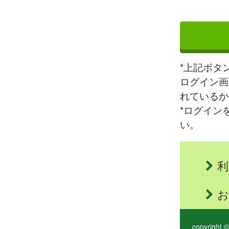
*上記ボタ
ログイン画
れているか
*ログイン
い。
利
お
copyright ©