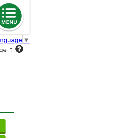
anguage
▼
age ↑