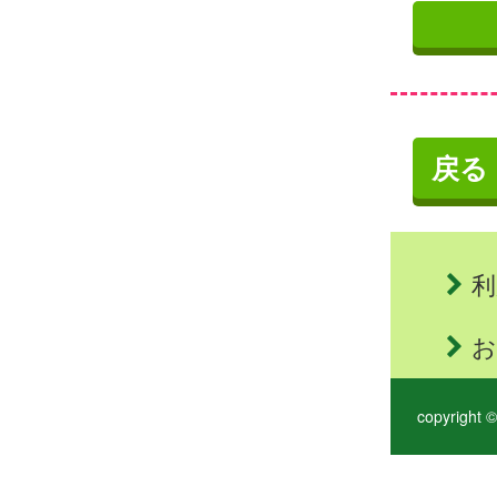
戻る
利
お
copyright ©