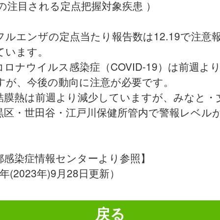
週の注目される定点把握対象疾患 ）
フルエンザの定点当たり報告数は12.19で注意
ています。
コロナウイルス感染症（COVID-19）は前週よ
すが、今後の動向に注意が必要です。
結膜熱は前週より減少していますが、みなと・
黒区・世田谷・江戸川保健所管内で警報レベル
。
都感染症情報センターより参照】
年(2023年)9月28日更新）
戻る