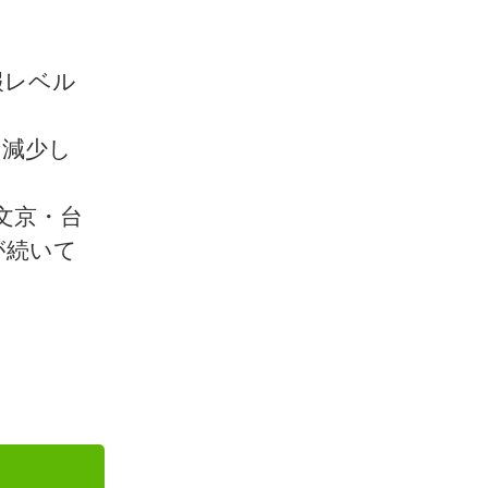
報レベル
り減少し
文京・台
が続いて