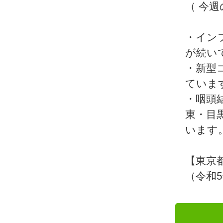
（ 今
・イン
が続い
・新型
ていま
・咽頭
東・目
います
【東京
（令和5