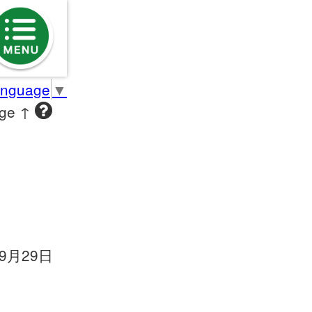
anguage
▼
age ↑
09月29日