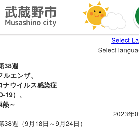
Select L
Select langu
第38週
フルエンザ、
ロナウイルス感染症
D-19）、
膜熱～
2023年
年第38週（9月18日～9月24日）