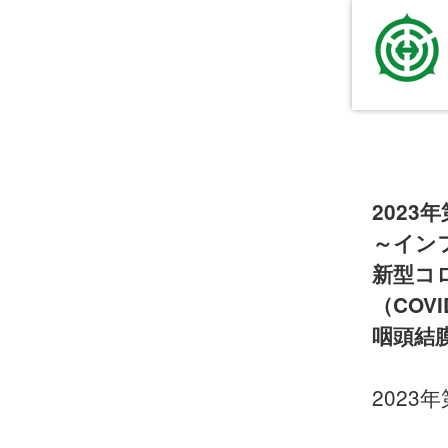
2023年
～イン
新型コ
（COVI
咽頭結
2023