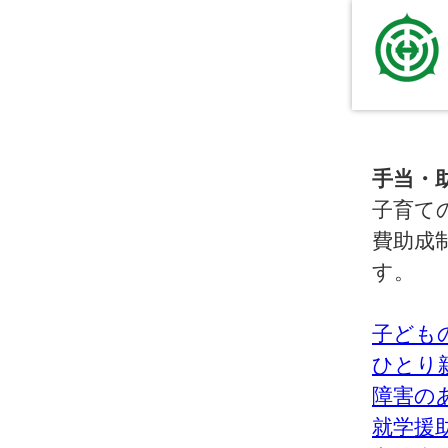
手当・
子育て
費助成
す。
子ども
ひとり
障害の
就学援