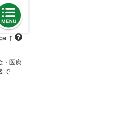
age ↑
金・医療
要で