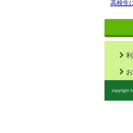
高校生
利
お
copyright ©