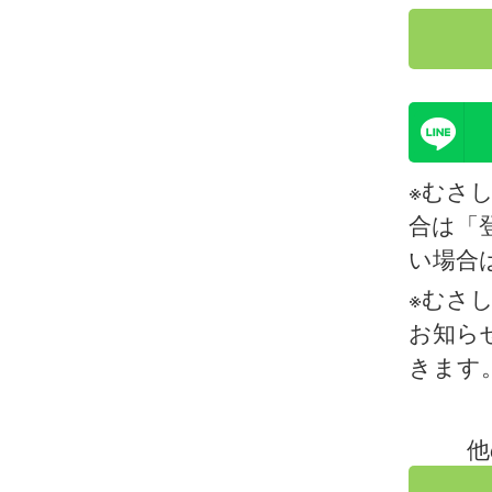
※むさ
合は「
い場合
※むさ
お知ら
きます
他