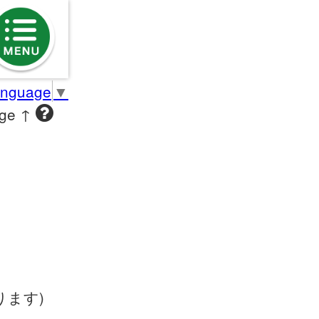
anguage
▼
age ↑
ます)