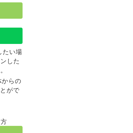
したい場
インした
い。
体からの
ことがで
た方