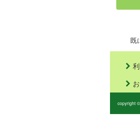
既
利
お
copyright ©