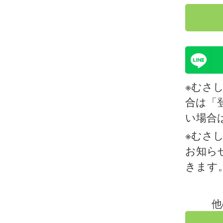
※むさ
合は「
い場合
※むさ
お知ら
きます
他