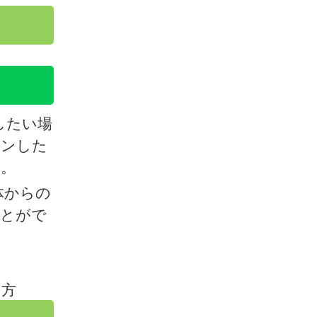
したい場
インした
い。
体からの
ことがで
た方