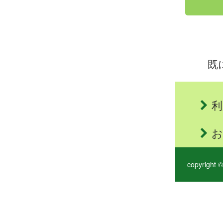
既
利
お
copyright ©