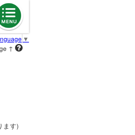
anguage
▼
age ↑
ます)