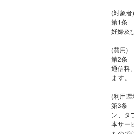
(対象者
第1条
妊婦及
(費用)
第2条
通信料
ます。
(利用環
第3条
ン、タ
本サー
もので