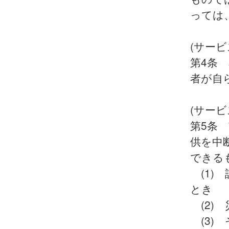
っては
(サー
第4条
者が自
(サービ
第5条
供を中
できる
(1)
とき
(2)
(3)