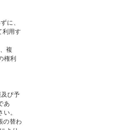
得ずに、
て利用す
載、複
の権利
報及び予
であ
さい。
帳の替わ