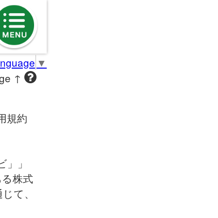
anguage
▼
age ↑
用規約
ビ」」
ある株式
通じて、