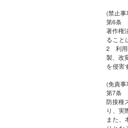
(禁止事
第6条
著作権
ること
2 利
製、改
を侵害
(免責事
第7条
防接種
り、実
また、