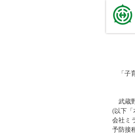
「子
武蔵野
(以下
会社ミ
予防接