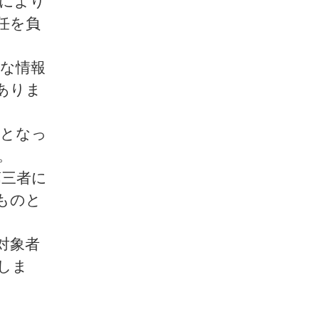
により
任を負
的な情報
ありま
着となっ
。
第三者に
ものと
対象者
しま