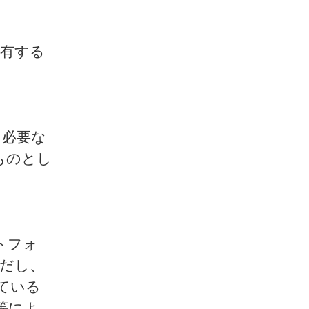
を有する
に必要な
ものとし
トフォ
だし、
ている
等によ