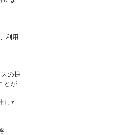
、利用
ビスの提
ことが
生した
き