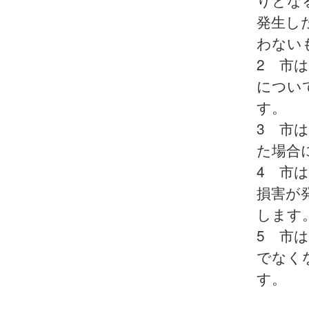
りとな
発生し
わない
2 市
につい
す。
3 市
た場合
4 市
損害が
します
5 市
でなく
す。