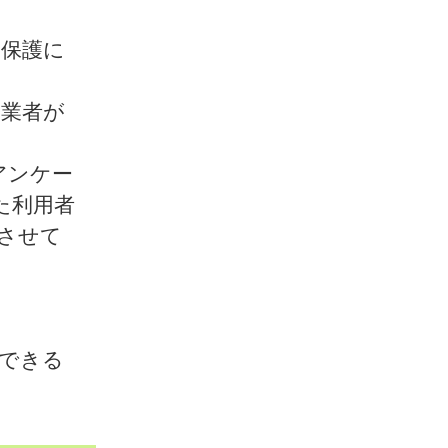
の保護に
託業者が
アンケー
た利用者
させて
等できる