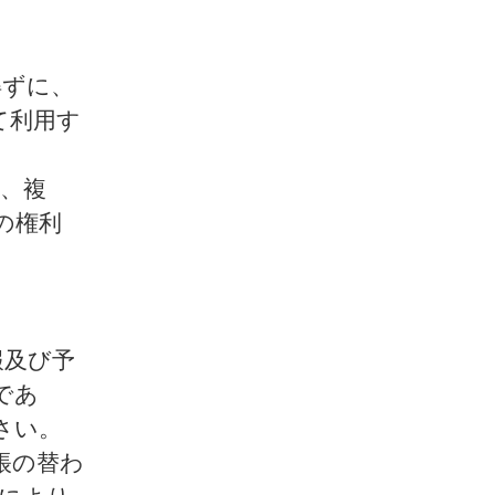
得ずに、
て利用す
載、複
の権利
報及び予
であ
さい。
帳の替わ