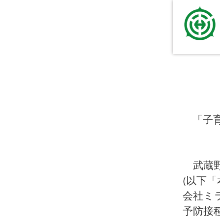
「子
武蔵野
(以下
会社ミ
予防接