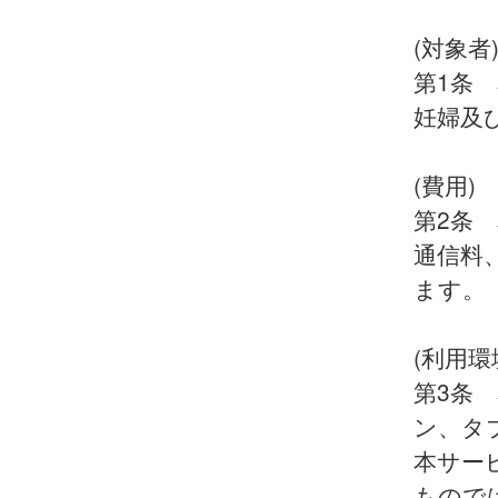
(対象者
第1条
妊婦及
(費用)
第2条
通信料
ます。
(利用環
第3条
ン、タ
本サー
もので