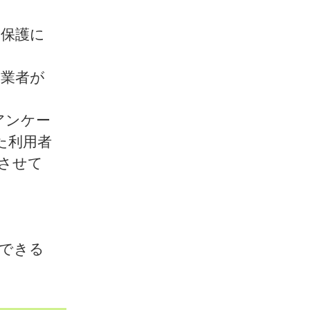
の保護に
託業者が
アンケー
た利用者
させて
等できる