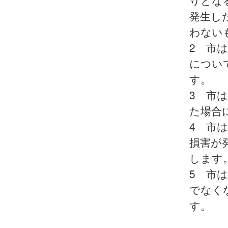
りとな
発生し
わない
2 市
につい
す。
3 市
た場合
4 市
損害が
します
5 市
でなく
す。