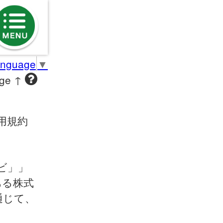
anguage
▼
age ↑
用規約
ビ」」
ある株式
通じて、