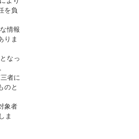
により
任を負
的な情報
ありま
着となっ
。
第三者に
ものと
対象者
しま