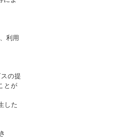
、利用
ビスの提
ことが
生した
き