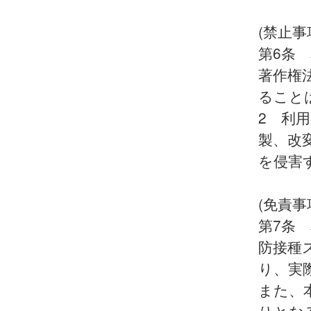
(禁止事
第6条
著作権
ること
2 利
製、改
を侵害
(免責事
第7条
防接種
り、実
また、