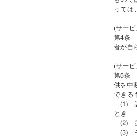
っては
(サー
第4条
者が自
(サービ
第5条
供を中
できる
(1)
とき
(2)
(3)