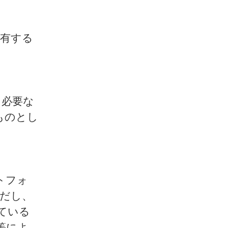
を有する
に必要な
ものとし
トフォ
だし、
ている
等によ