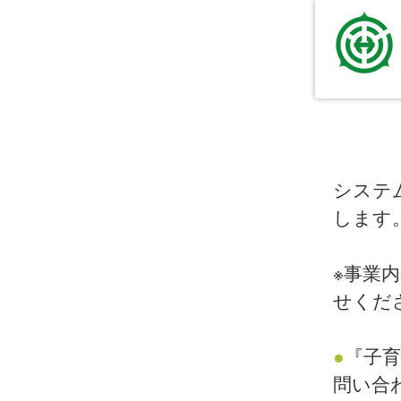
システ
します
※事業
せくだ
●
『子
問い合