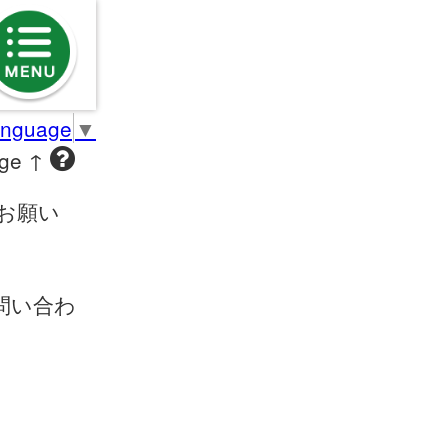
anguage
▼
age ↑
お願い
問い合わ