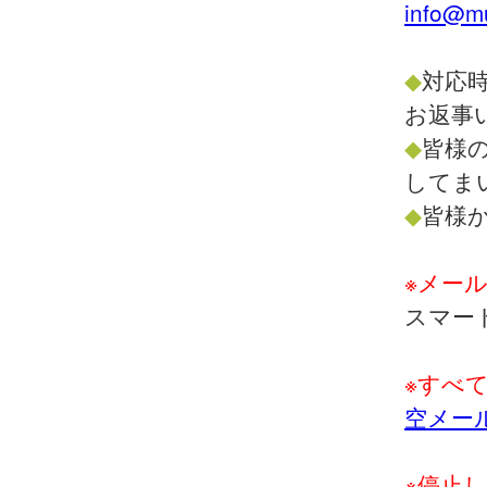
info@mu
◆
対応時
お返事
◆
皆様
してま
◆
皆様
※メー
スマー
※すべ
空メー
※停止