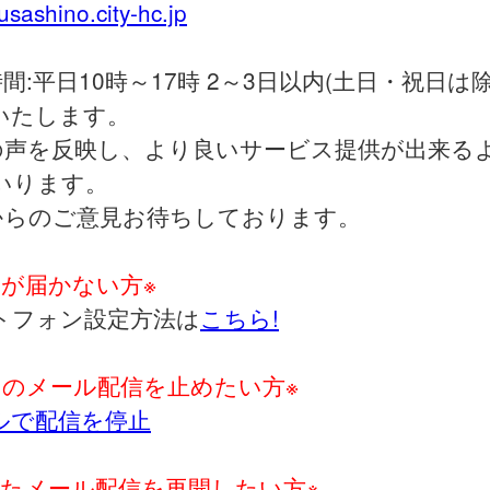
sashino.city-hc.jp
間:平日10時～17時 2～3日以内(土日・祝日は
いたします。
の声を反映し、より良いサービス提供が出来る
いります。
からのご意見お待ちしております。
ルが届かない方※
トフォン設定方法は
こちら!
てのメール配信を止めたい方※
ルで配信を停止
したメール配信を再開したい方※