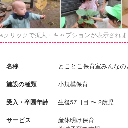
※クリックで拡大・キャプションが表示されま
とことこ保育室みんなの
名称
小規模保育
施設の種類
生後57日目 〜 2歳児
受入・卒園年齢
産休明け保育
サービス