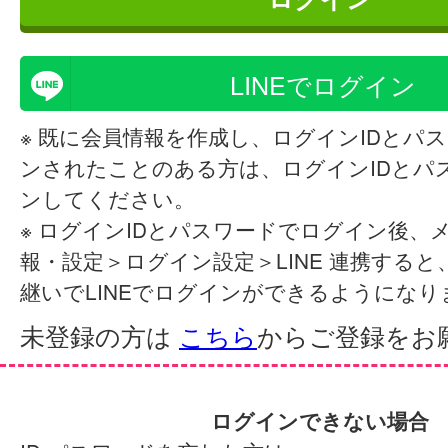
※ 既に会員情報を作成し、ログインIDとパ
ンされたことのある方は、ログインIDとパ
ンしてください。
※ ログインIDとパスワードでログイン後、
報・設定＞ログイン設定＞LINE 連携する
継いでLINEでログインができるようになり
未登録の方は
こちら
からご登録をお
ログインできない場合