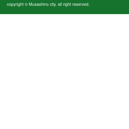
copyright © Musashino city. all right reserved.