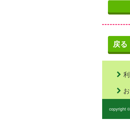
戻る
利
お
copyright ©