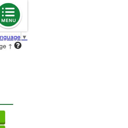
anguage
▼
age ↑